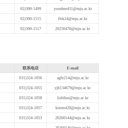
02)300-1499
yoonhee411@mju.ac.kr
02)300-1515
flek24@mju.ac.kr
02)300-1517
20250470@mju.ac.kr
联系电话
E-mail
031)324-1056
agfe214@mju.ac.kr
031)324-1055
yjh134679@mju.ac.kr
031)324-1058
lizhihui@mju.ac.kr
031)324-1057
kimm420@mju.ac.kr
031)324-1053
20260144@mju.ac.kr
20260146@mju.ac.kr