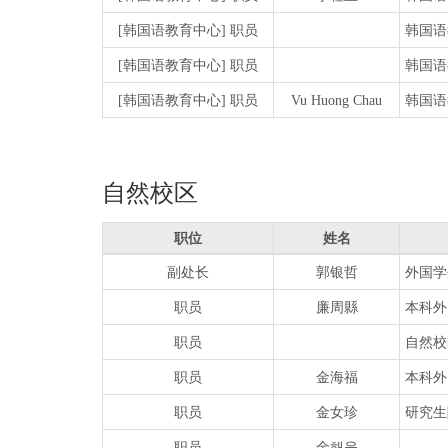
[韩国语教育中心] 职员
韩国语
[韩国语教育中心] 职员
韩国语
[韩国语教育中心] 职员
Vu Huong Chau
韩国语
自然校区
职位
姓名
副处长
郭银哲
外国学
职员
廉周縣
本科外
职员
自然校
职员
金海福
本科外
职员
金女珍
研究生
职员
金해울