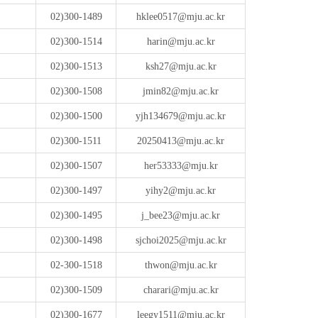
02)300-1489
hklee0517@mju.ac.kr
02)300-1514
harin@mju.ac.kr
02)300-1513
ksh27@mju.ac.kr
02)300-1508
jmin82@mju.ac.kr
02)300-1500
yjh134679@mju.ac.kr
02)300-1511
20250413@mju.ac.kr
02)300-1507
her53333@mju.kr
02)300-1497
yihy2@mju.ac.kr
02)300-1495
j_bee23@mju.ac.kr
02)300-1498
sjchoi2025@mju.ac.kr
02-300-1518
thwon@mju.ac.kr
02)300-1509
charari@mju.ac.kr
02)300-1677
leegy1511@mju.ac.kr