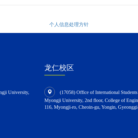
个人信息处理方针
龙仁校区
ngji University,
(17058) Office of International Student
Myongji University, 2nd floor, College of Engin
116, Myongji-ro, Cheoin-gu, Yongin, Gyeonggi