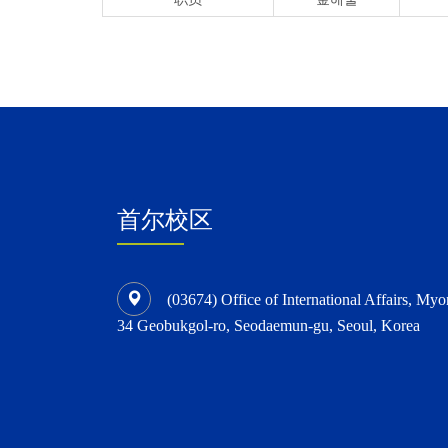
首尔校区
(03674) Office of International Affairs, Myo
34 Geobukgol-ro, Seodaemun-gu, Seoul, Korea