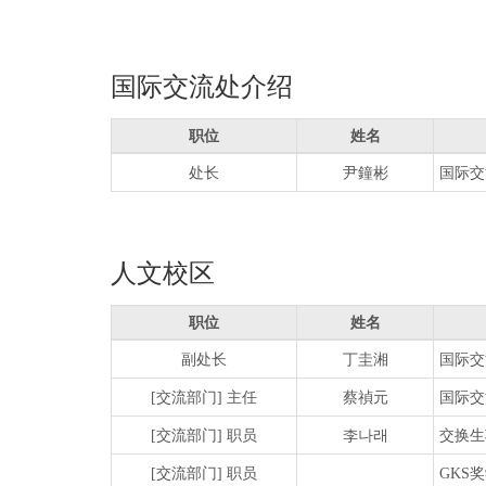
国际交流处介绍
职位
姓名
处长
尹鐘彬
国际交
人文校区
职位
姓名
副处长
丁圭湘
国际交
[交流部门] 主任
蔡禎元
国际交
[交流部门] 职员
李나래
交换生项
[交流部门] 职员
GKS奖