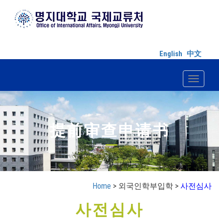
English
中文
Toggle n
提前审查申请书
Home
> 외국인학부입학 >
사전심사
사전심사