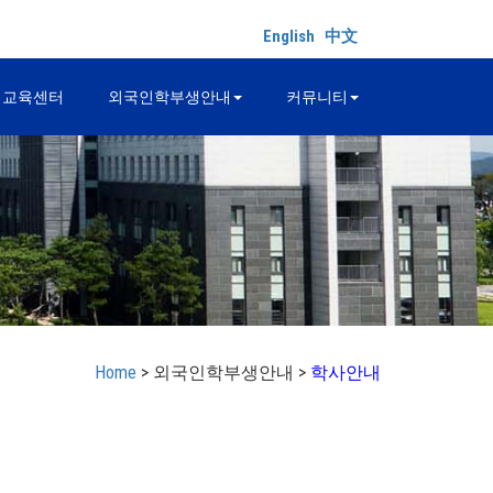
English
中文
어교육센터
외국인학부생안내
커뮤니티
Home
> 외국인학부생안내 >
학사안내