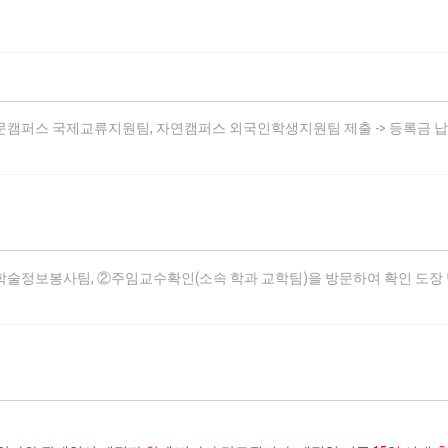
인문캠퍼스 국제교류지원팀, 자연캠퍼스 외국인학생지원팀 제출 -> 등록금 납
 ①학술정보봉사팀, ②주임교수확인(소속 학과 교학팀)을 방문하여 확인 도장