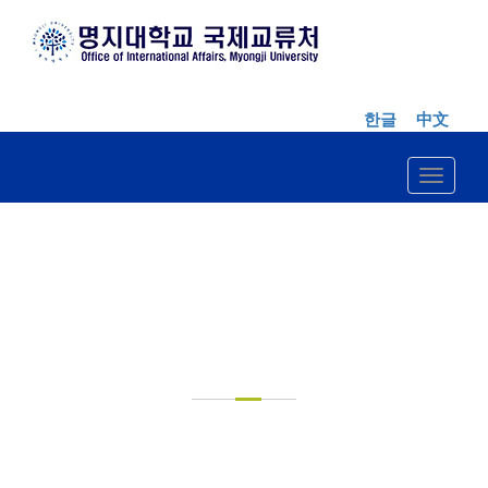
한글
中文
Toggle n
FOR
UNDERGRADUATE
STUDENTS