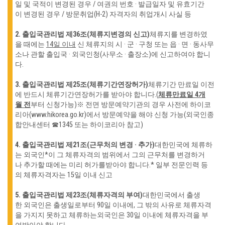
일 및 국적이 변경된 경우 / 여권의 번호 · 발급일자 및 유효기간
이 변경된 경우 / 방문취업(H-2)
자격자의 취업개시 사실 등
2. 출입국관리법 제36조(체류지변경의 신고)
체류지를 변경하였
을 때에는
14일 이
내
신 체류지의 시 · 군 · 구청 또는 읍 · 면 · 동사무
소나 관할 출입국 · 외국인청
(사무소 · 출장소)에 신고하여야 합니
다.
3. 출입국관리법 제25조(체류기간연장허가)
체류기간 만료일 이전
에 반드시 체류기간연장허가를 받아야 합니다.(
체류만료일 4개
월 전
부터 신청가능)
※ 전면 방문예약기관의 경우 사전에 하이코
리아(www.hikorea.go.kr)에서 방문예약을 해야 신청 가능(외
국인종
합안내센터 ☎1345 또는 하이코리아 참고)
4. 출입국관리법 제21조(근무처의 변경 · 추가)
대한민국에 체류하
는 외국인*이 그 체류자격의 범위에서 그의 근무처를 변경하거
나 추가할 때에는 미리 허가를
받아야 합니다.
* 일부 전문인력 등
의 체류자격자는 15일 이내 신고
5. 출입국관리법 제23조(체류자격의 부여)
대한민국에서 출생
한 외국인은 출생일로부터 90일 이내에, 그 밖의 사유로 체류자격
을 가지지 못하고 체류하는
외국인은 30일 이내에 체류자격을 부