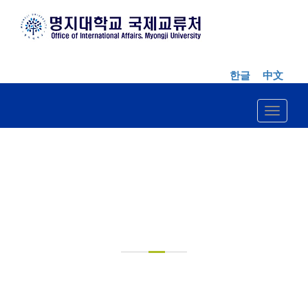
한글
中文
Toggle n
FOR
UNDERGRADUATE
STUDENTS