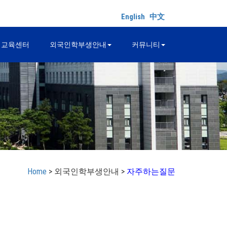
English
中文
어교육센터
외국인학부생안내
커뮤니티
Home
> 외국인학부생안내 >
자주하는질문