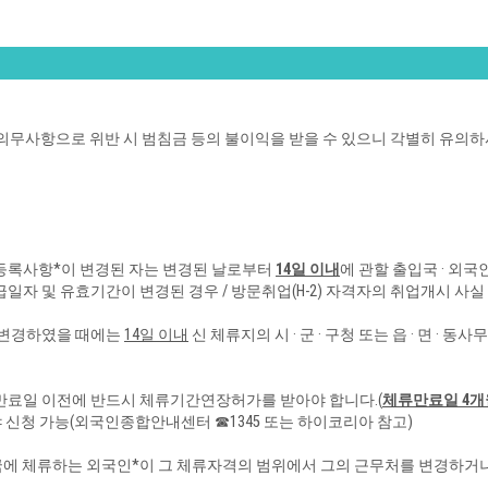
의무사항으로 위반 시 범침금 등의 불이익을 받을 수 있으니 각별히 유의하
등록사항*이 변경된 자는 변경된 날로부터
14일
이
내
에 관할 출입국 · 외국
발급일자 및 유효기간이 변경된 경우 / 방문취업(H-2)
자격자의 취업개시 사실
 변경하였을 때에는
14일 이
내
신 체류지의 시 · 군 · 구청 또는 읍 · 면 · 
만료일 이전에 반드시 체류기간연장허가를 받아야 합니다.(
체류만료일 4개
야 신청 가능(외
국인종합안내센터 ☎1345 또는 하이코리아 참고)
에 체류하는 외국인*이 그 체류자격의 범위에서 그의 근무처를 변경하거나