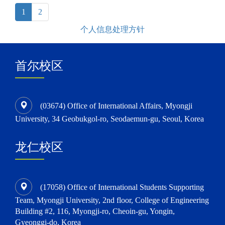
(current)
1
2
个人信息处理方针
首尔校区
(03674) Office of International Affairs, Myongji
University, 34 Geobukgol-ro, Seodaemun-gu, Seoul, Korea
龙仁校区
(17058) Office of International Students Supporting
Team, Myongji University, 2nd floor, College of Engineering
Building #2, 116, Myongji-ro, Cheoin-gu, Yongin,
Gyeonggi-do, Korea