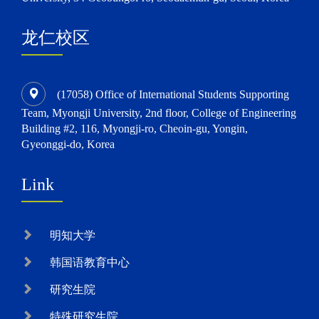
龙仁校区
(17058) Office of International Students Supporting
Team, Myongji University, 2nd floor, College of Engineering
Building #2, 116, Myongji-ro, Cheoin-gu, Yongin,
Gyeonggi-do, Korea
Link
明知大学
韩国语教育中心
研究生院
特殊研究生院