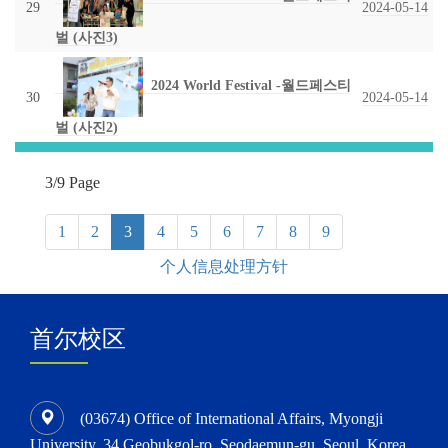
29
2024-05-14
벌 (사진3)
2024 World Festival -월드페스티
30
2024-05-14
벌 (사진2)
3/9 Page
(current)
1
2
3
4
5
6
7
8
9
个人信息处理方针
首尔校区
(03674) Office of International Affairs, Myongji
University, 34 Geobukgol-ro, Seodaemun-gu, Seoul, Korea