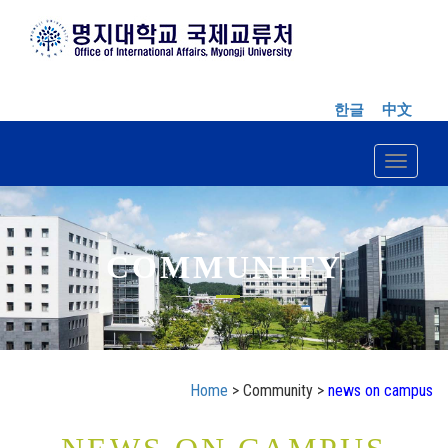
한글
中文
Toggle n
COMMUNITY
Home
> Community >
news on campus