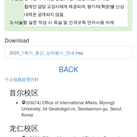
합계만
담당
교강사에게 제공되며
,
평가자
(
학생
)
별 신상
내역은 공개되지 않음
3)
서술형 설문 작성 시 욕설 및 인격모독 언어사용 자제
Download
2025_1학기_중간_강의평가_안내.hwp
BACK
个人信息处理方针
首尔校区
(03674) Office of International Affairs, Myongji
University, 34 Geobukgol-ro, Seodaemun-gu, Seoul,
Korea
龙仁校区