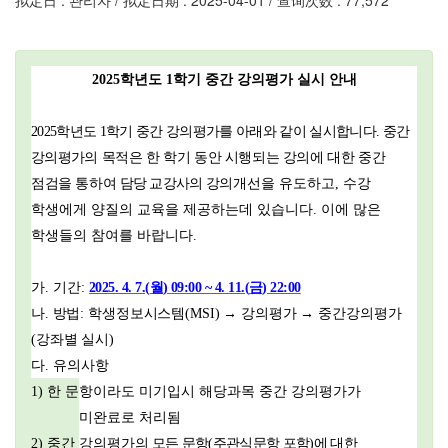
拟定日 : 관리자 / 拟定日期 : 2025-04-01 / 查询次数 : 77,572
2025학년도 1학기 중간 강의평가 실시 안내
2025
학년도
1
학기 중간 강의평가를 아래와 같이 실시합니다
.
중간
강의평가의
목적은 한 학기 동안 시행되는 강의에 대한 중간
점검을 통하여
담당 교강사의
강의
개선을 유도하고
,
수강
학생에게 양질의 교육을 제공하는데 있습니다
.
이에 많은
학생들의 참여를 바랍니다
.
가
.
기간
:
2025. 4. 7.(
월
) 09:00 ~ 4. 11.(
금
) 22:00
나
.
방법
:
학생정보시스템
(MSI)
→
강의평가
→
중간강의평가
(
강좌별 실시
)
다
.
유의사항
1)
한 문항이라도 미기입시 해당과목 중간 강의평가가
미완료로 처리됨
2)
중간 강의평가
의 모든 문항
(
주관식문항 포함
)
에 대한