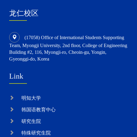
龙仁校区
(17058) Office of International Students Supporting
Team, Myongji University, 2nd floor, College of Engineering
Building #2, 116, Myongji-ro, Cheoin-gu, Yongin,
Gyeonggi-do, Korea
Link
明知大学
韩国语教育中心
研究生院
特殊研究生院