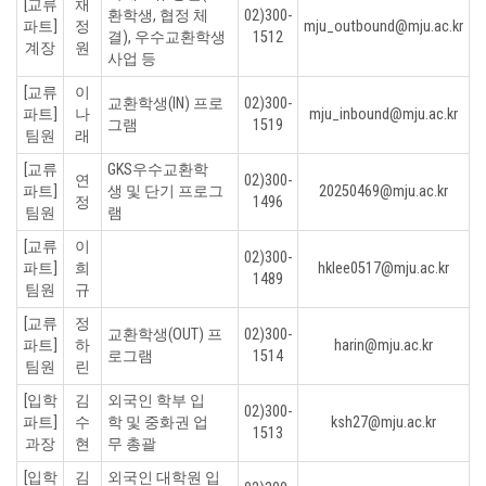
[교류
채
환학생, 협정 체
02)300-
파트]
정
mju_outbound@mju.ac.kr
결), 우수교환학생
1512
계장
원
사업 등
[교류
이
교환학생(IN) 프로
02)300-
파트]
나
mju_inbound@mju.ac.kr
그램
1519
팀원
래
[교류
GKS우수교환학
연
02)300-
파트]
생 및 단기 프로그
20250469@mju.ac.kr
정
1496
팀원
램
[교류
이
02)300-
파트]
희
hklee0517@mju.ac.kr
1489
팀원
규
[교류
정
교환학생(OUT) 프
02)300-
파트]
하
harin@mju.ac.kr
로그램
1514
팀원
린
[입학
김
외국인 학부 입
02)300-
파트]
수
학 및 중화권 업
ksh27@mju.ac.kr
1513
과장
현
무 총괄
[입학
김
외국인 대학원 입