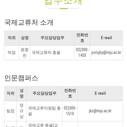
업무소개
국제교류처 소개
전화번
직위
성명
주요담당업무
E-mail
호
윤종
02)300-
처장
국제교류처 총괄
polsjby@mju.ac.kr
빈
1420
인문캠퍼스
성
전화번
직위
주요담당업무
E-mail
명
호
정
국제교류지원팀 총
02)300-
팀장
규
jks@mju.ac.kr
괄
1510
상
국제교류 총괄(교