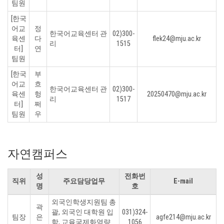
팀원
[한국
어교
정
한국어교육센터 관
02)300-
육센
다
flek24@mju.ac.kr
리
1515
터]
연
팀원
[한국
부
어교
흐
한국어교육센터 관
02)300-
육센
헝
20250470@mju.ac.kr
리
1517
터]
쩌
팀원
우
자연캠퍼스
성
전화번
직위
주요담당업무
E-mail
명
호
외국인학생지원팀 총
곽
괄, 외국인 대학원 입
031)324-
팀장
은
agfe214@mju.ac.kr
학, 교육국제화역량
1056