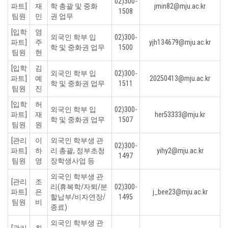
02)300-
파트]
재
학 총괄 및 중화
jmin82@mju.ac.kr
1508
팀원
민
권 업무
[입학
염
외국인 학부 입
02)300-
파트]
주
yjh134679@mju.ac.kr
학 및 중화권 업무
1500
팀원
현
[입학
김
외국인 학부 입
02)300-
파트]
예
20250413@mju.ac.kr
학 및 중화권 업무
1511
팀원
진
[입학
허
외국인 학부 입
02)300-
파트]
재
her53333@mju.kr
학 및 중화권 업무
1507
팀원
원
[관리
이
외국인 학부생 관
02)300-
파트]
하
리 총괄, 정부초청
yihy2@mju.ac.kr
1497
팀원
영
장학생사업 등
외국인 학부생 관
[관리
조
리(휴복학/자퇴/분
02)300-
파트]
은
j_bee23@mju.ac.kr
할납부/비자연장/
1495
팀원
비
종료)
외국인 학부생 관