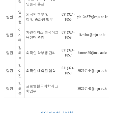
철
인증제 총괄
염
외국인 학부 입
031)324-
팀원
주
yjh134679@mju.ac.kr
학 및 중화권 업무
1055
현
이
자연캠퍼스 한국어교
031)324-
팀원
지
lizhihui@mju.ac.kr
육센터 관리
1058
혜
김
031)324-
팀원
해
외국인 학부생 관리
kimm420@mju.ac.kr
1057
복
김
031)324-
팀원
여
외국인 대학원 입학
20260144@mju.ac.kr
1053
진
김
글로벌한국어학과 교
팀원
해
20260146@mju.ac.kr
학업무
울