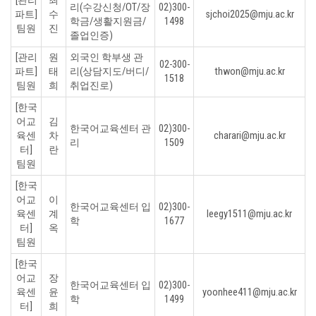
[관리
최
리(수강신청/OT/장
02)300-
파트]
수
sjchoi2025@mju.ac.kr
학금/생활지원금/
1498
팀원
진
졸업인증)
[관리
원
외국인 학부생 관
02-300-
파트]
태
리(상담지도/버디/
thwon@mju.ac.kr
1518
팀원
희
취업진로)
[한국
어교
김
한국어교육센터 관
02)300-
육센
차
charari@mju.ac.kr
리
1509
터]
란
팀원
[한국
어교
이
한국어교육센터 입
02)300-
육센
계
leegy1511@mju.ac.kr
학
1677
터]
옥
팀원
[한국
어교
장
한국어교육센터 입
02)300-
육센
윤
yoonhee411@mju.ac.kr
학
1499
터]
희