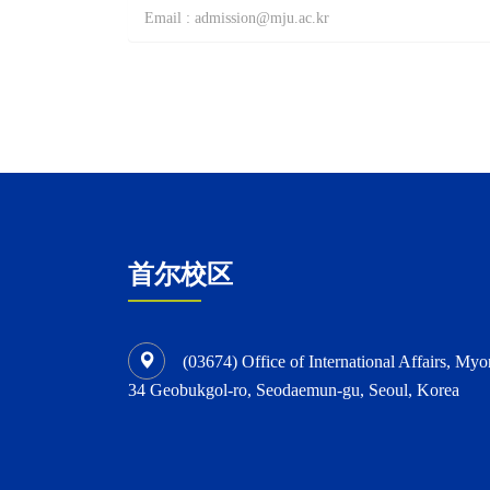
Email : admission@mju.ac.kr
首尔校区
(03674) Office of International Affairs, Myo
34 Geobukgol-ro, Seodaemun-gu, Seoul, Korea