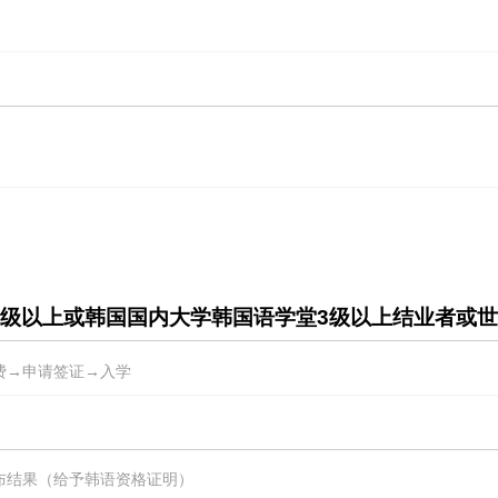
）三级以上或韩国国内大学韩国语学堂3级以上结业者或
费→申请签证→入学
布结果（给予韩语资格证明）