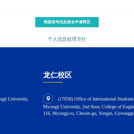
韩国语考试及报名申请网页
个人信息处理方针
龙仁校区
ngji University,
(17058) Office of International Student
Myongji University, 2nd floor, College of Engin
116, Myongji-ro, Cheoin-gu, Yongin, Gyeonggi