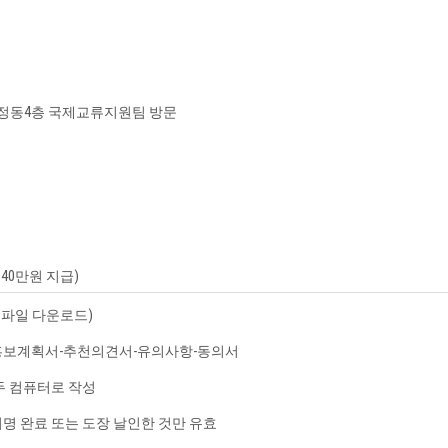
행정동4층 국제교류지원팀 방문
140만원 지급)
부파일 다운로드)
/홍보계획서-추천의견서-유의사항-동의서
모두 컴퓨터로 작성
서명 완료 또는 도장 날인한 것만 유효