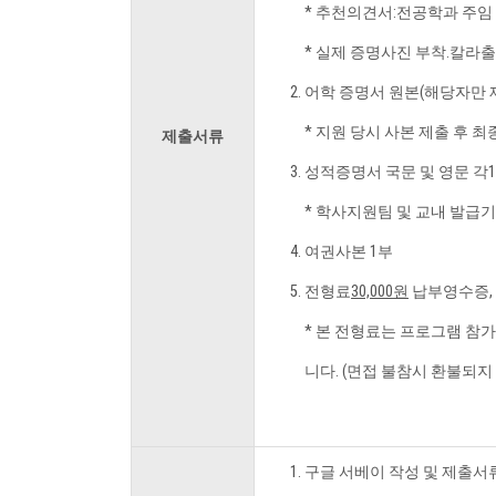
* 추천의견서:전공학과 주임
* 실제 증명사진 부착.칼라
어학 증명서 원본(해당자만 제
* 지원 당시 사본 제출 후 최
제출서류
성적증명서 국문 및 영문 각
* 학사지원팀 및 교내 발급
여권사본 1부
전형료
30,000원
납부영수증, 
* 본 전형료는 프로그램 참
니다. (면접 불참시 환불되지
구글 서베이 작성 및 제출서