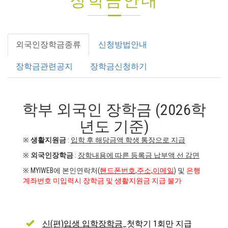
장학금안내
외국인장학금종류
신청방법안내
장학금관련공지
장학금신청하기
학부 외국인 장학금 (2026학
년도 기준)
※
생활지원금
:
입학 후 해당금액 학생 통장으로 지급
※
외국인장학금
:
장학내용에 따른 등록금 납부액 선 감면
※ MYIWEB에 본인연락처(
핸드폰번호,주소,이메일
) 및
은행
계좌번호 미입력시 장학금 및 생활지원금 지급 불가
신(편)입생 입학장학금
_첫학기 1회만 지급