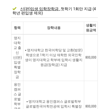
신(편)입생 입학장학금
_첫학기 1회만 지급 (4
학년 편입생 제외)
생활지
항목
장학내용
원금액
명지
대학
교 출
▪ 명지대학교 한국어학당 및 교환(방문)
신
학생으로 1학기 이상 재학한 외국인학
신(편)
800,000
생이 명지대학교 학부에 입학시 생활지
입생
원금(장학금) 지급
특별
장학
금
용인
캠퍼
스 글
로벌
▪ 명지대학교 용인캠퍼스 글로벌학부
학부
글로벌한국어학전공에 입학시 특별장
800,000
글로