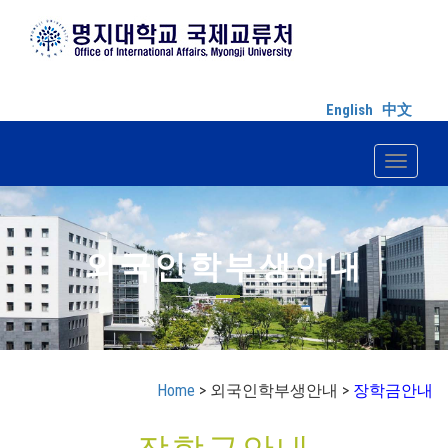
English
中文
Toggle n
외국인학부생안내
Home
> 외국인학부생안내 >
장학금안내