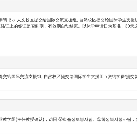
休学申请书-> 人文校区提交给国际交流支援组, 自然校区提交给国际学生支援
登陆证上的签证是否到期，有效期自动结束。以休学申请日为基准，30天
提交给国际交流支援组, 自然校区提交给国际学生支援组->缴纳学费/提交复学
专业教学组(主任教授确认)，访问 ②학술정보봉사팀、③학생복지봉사팀，盖