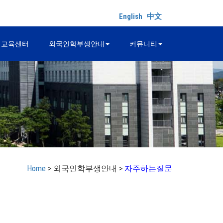
English
中文
어교육센터
외국인학부생안내
커뮤니티
Home
> 외국인학부생안내 >
자주하는질문