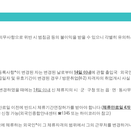
의무사항으로 위반 시 범침금 등의 불이익을 받을 수 있으니 각별히 유의하
등록사항*이 변경된 자는 변경된 날로부터
14일
이
내
에 관할 출입국 · 외국
발급일자 및 유효기간이 변경된 경우 / 방문취업(H-2)
자격자의 취업개시 사실
 변경하였을 때에는
14일 이
내
신 체류지의 시 · 군 · 구청 또는 읍 · 면 · 
만료일 이전에 반드시 체류기간연장허가를 받아야 합니다.(
체류만료일 4개
야 신청 가능(외
국인종합안내센터 ☎1345 또는 하이코리아 참고)
에 체류하는 외국인*이 그 체류자격의 범위에서 그의 근무처를 변경하거나