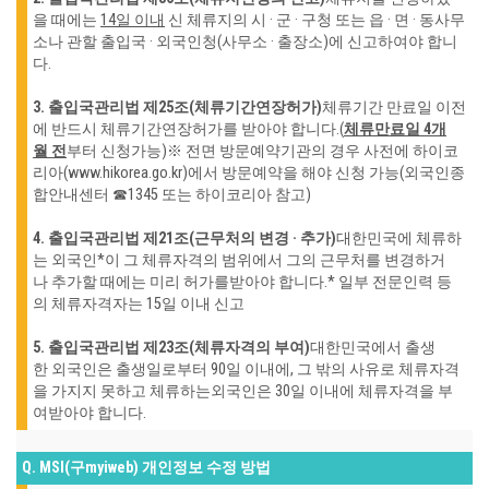
을 때에는
14일 이
내
신 체류지의 시 · 군 · 구청 또는 읍 · 면 · 동사무
소나 관할 출입국 · 외국인청
(사무소 · 출장소)에 신고하여야 합니
다.
3. 출입국관리법 제25조(체류기간연장허가)
체류기간 만료일 이전
에 반드시 체류기간연장허가를 받아야 합니다.(
체류만료일 4개
월 전
부터 신청가능)
※ 전면 방문예약기관의 경우 사전에 하이코
리아(www.hikorea.go.kr)에서 방문예약을 해야 신청 가능(외
국인종
합안내센터 ☎1345 또는 하이코리아 참고)
4. 출입국관리법 제21조(근무처의 변경 · 추가)
대한민국에 체류하
는 외국인*이 그 체류자격의 범위에서 그의 근무처를 변경하거
나 추가할 때에는 미리 허가를
받아야 합니다.
* 일부 전문인력 등
의 체류자격자는 15일 이내 신고
5. 출입국관리법 제23조(체류자격의 부여)
대한민국에서 출생
한 외국인은 출생일로부터 90일 이내에, 그 밖의 사유로 체류자격
을 가지지 못하고 체류하는
외국인은 30일 이내에 체류자격을 부
여받아야 합니다.
Q. MSI(구myiweb) 개인정보 수정 방법