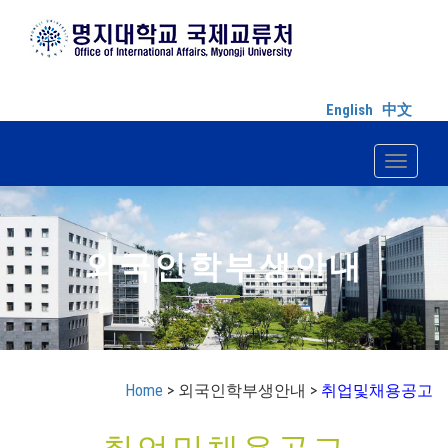
English
中文
Toggle n
외국인학부생안내
Home
> 외국인학부생안내 >
취업및채용공고