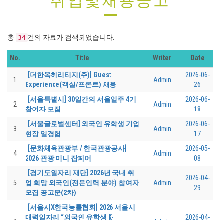
취업및채용공고
총
건의 자료가 검색되었습니다.
34
No.
Title
Writer
Date
[더한옥헤리티지(주)] Guest
2026-06-
1
Admin
Experience(객실/프론트) 채용
26
[서울특별시] 30일간의 서울일주 4기
2026-06-
2
Admin
참여자 모집
18
[서울글로벌센터] 외국인 유학생 기업
2026-06-
3
Admin
현장 일경험
17
[문화체육관광부 / 한국관광공사]
2026-05-
4
Admin
2026 관광 미니 잡페어
08
[경기도일자리 재단] 2026년 국내 취
2026-04-
5
업 희망 외국인(전문인력 분야) 참여자
Admin
29
모집 공고문(2차)
[서울시X한국능률협회] 2026 서울시
매력일자리 “외국인 유학생 K-
2026-04-